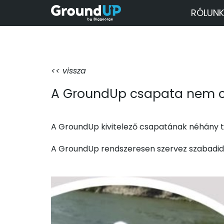
RÓLUNK
<< vissza
A GroundUp csapata nem cs
A GroundUp kivitelező csapatának néhány ta
A GroundUp rendszeresen szervez szabadidő