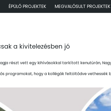
ÉPÜLŐ PROJEKTEK
MEGVALÓSULT PROJEKTEK
ak a kivitelezésben jó
gja részt vett egy kihívásokkal tarkított kenutúrán, Na
s programokat, hogy a kollégák feltöltődve vethessék be