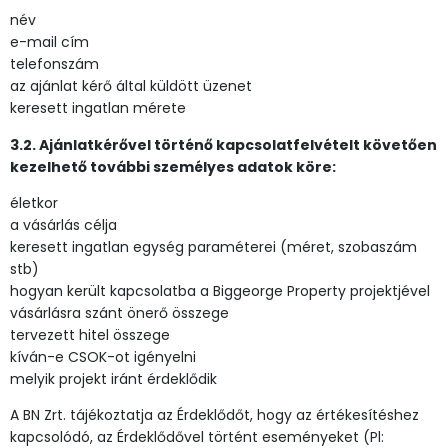
név
e-mail cím
telefonszám
az ajánlat kérő által küldött üzenet
keresett ingatlan mérete
3.2. Ajánlatkérővel történő kapcsolatfelvételt követően
kezelhető további személyes adatok köre:
életkor
a vásárlás célja
keresett ingatlan egység paraméterei (méret, szobaszám
stb)
hogyan került kapcsolatba a Biggeorge Property projektjével
vásárlásra szánt önerő összege
tervezett hitel összege
kíván-e CSOK-ot igényelni
melyik projekt iránt érdeklődik
A BN Zrt. tájékoztatja az Érdeklődőt, hogy az értékesítéshez
kapcsolódó, az Érdeklődővel történt eseményeket (Pl: