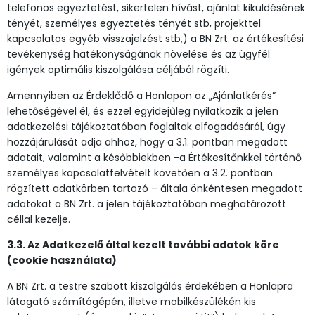
telefonos egyeztetést, sikertelen hívást, ajánlat kiküldésének
tényét, személyes egyeztetés tényét stb, projekttel
kapcsolatos egyéb visszajelzést stb,) a BN Zrt. az értékesítési
tevékenység hatékonyságának növelése és az ügyfél
igények optimális kiszolgálása céljából rögzíti.
Amennyiben az Érdeklődő a Honlapon az „Ajánlatkérés”
lehetőségével él, és ezzel egyidejűleg nyilatkozik a jelen
adatkezelési tájékoztatóban foglaltak elfogadásáról, úgy
hozzájárulását adja ahhoz, hogy a 3.1. pontban megadott
adatait, valamint a későbbiekben -a Értékesítőnkkel történő
személyes kapcsolatfelvételt követően a 3.2. pontban
rögzített adatkörben tartozó – általa önkéntesen megadott
adatokat a BN Zrt. a jelen tájékoztatóban meghatározott
céllal kezelje.
3.3. Az Adatkezelő által kezelt további adatok köre
(cookie használata)
A BN Zrt. a testre szabott kiszolgálás érdekében a Honlapra
látogató számítógépén, illetve mobilkészülékén kis