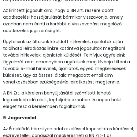
Az Érintett jogosult arra, hogy a BN Zrt. részére adott
adatkezelési hozzájárulását bármikor visszavonja, amely
azonban nem érinti a korábbi, a visszavonást megelőző
adatkezelés jogszerűségét.
Ügyfeleink az általunk kiküldött hírlevelek, ajánlatok alján
található leiratkozás linkre kattintva jogosultak megtiltani
további hírlevelek, ajánlatok küldését. Felhívjuk ügyfeleink
figyelmét arra, amennyiben ügyfelünk meg kívánja tiltani a
további e-mail hírlevelek, ajánlatok, egyéb megkeresések
küldését, úgy az összes, általa megadott email cím
vonatkozásában szükségesa leiratkozást megtennie.
A BN Zrt. a kérelem benyújtásától számított lehető
legrövidebb idő alatt, legfeljebb azonban 15 napon belül
eleget tesz a kérelemben foglaltaknak.
9. Jogorvoslat
Az Érdeklődő bármilyen adatkezeléssel kapcsolatos kérdéssel,
észrevétellel, panasszal megkeresheti a BN Zrt-t az