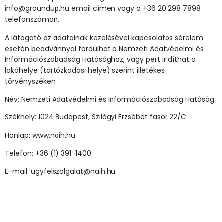
info@groundup.hu email címen vagy a +36 20 298 7898
telefonszámon.
A látogató az adatainak kezelésével kapcsolatos sérelem
esetén beadvánnyal fordulhat a Nemzeti Adatvédelmi és
Információszabadság Hatósághoz, vagy pert indíthat a
lakóhelye (tartózkodási helye) szerint illetékes
törvényszéken.
Név: Nemzeti Adatvédelmi és Információszabadság Hatóság
Székhely: 1024 Budapest, Szilágyi Erzsébet fasor 22/C.
Honlap: www.naih.hu
Telefon: +36 (1) 391-1400
E-mail: ugyfelszolgalat@naih.hu