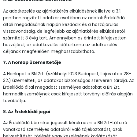
Az adatkezelés az ajánlatkérés elküldésének illetve a 3.1.
pontban rögzített adatkör esetében az adatok Érdeklődő
általi megadásának napján kezdődik és a hozzájárulás
visszavonásáig, de legfeljebb az ajánlatkérés elküldésétől
számított 3 évig tart. Amennyiben az érintett kifejezetten
hozzájárul, az adatkezelés időtartama az adatkezelés
céljának megfelelően meghosszabbítható.
7. A honlap üzemeltetője
A Honlapot a BN Zrt. (székhely: 1023 Budapest, Lajos utca 28-
32.) üzemelteti, az adatokat biztonságos szerveren tárolja. Az
Érdeklődő által megadott személyes adatokat a BN Zrt.
harmadik személynek csak kifejezett törvényi előírás alapján
továbbítja.
8. Az Érdeklődő jogai
Az Érdeklődő bármikor jogosult kérelmezni a BN Zrt-től a rá
vonatkozó személyes adatokról való tájékoztatást, azok
helyesbítését, törlését vagy kezelésének korlátozását.