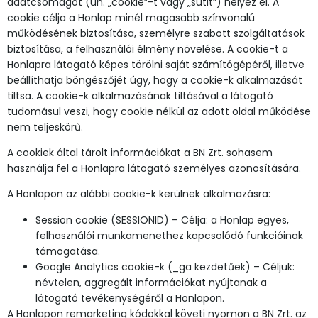
adatcsomagot (ún. „cookie”-t vagy „sütit”) helyez el. A
cookie célja a Honlap minél magasabb színvonalú
működésének biztosítása, személyre szabott szolgáltatások
biztosítása, a felhasználói élmény növelése. A cookie-t a
Honlapra látogató képes törölni saját számítógépéről, illetve
beállíthatja böngészőjét úgy, hogy a cookie-k alkalmazását
tiltsa. A cookie-k alkalmazásának tiltásával a látogató
tudomásul veszi, hogy cookie nélkül az adott oldal működése
nem teljeskörű.
A cookiek által tárolt információkat a BN Zrt. sohasem
használja fel a Honlapra látogató személyes azonosítására.
A Honlapon az alábbi cookie-k kerülnek alkalmazásra:
Session cookie (SESSIONID) – Célja: a Honlap egyes,
felhasználói munkamenethez kapcsolódó funkcióinak
támogatása.
Google Analytics cookie-k (_ga kezdetűek) – Céljuk:
névtelen, aggregált információkat nyújtanak a
látogató tevékenységéről a Honlapon.
A Honlapon remarketing kódokkal követi nyomon a BN Zrt. az