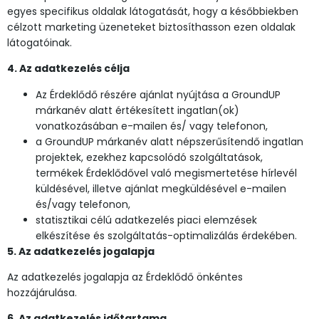
egyes specifikus oldalak látogatását, hogy a későbbiekben
célzott marketing üzeneteket biztosíthasson ezen oldalak
látogatóinak.
4. Az adatkezelés célja
Az Érdeklődő részére ajánlat nyújtása a GroundUP
márkanév alatt értékesített ingatlan(ok)
vonatkozásában e-mailen és/ vagy telefonon,
a GroundUP márkanév alatt népszerűsítendő ingatlan
projektek, ezekhez kapcsolódó szolgáltatások,
termékek Érdeklődővel való megismertetése hírlevél
küldésével, illetve ajánlat megküldésével e-mailen
és/vagy telefonon,
statisztikai célú adatkezelés piaci elemzések
elkészítése és szolgáltatás-optimalizálás érdekében.
5. Az adatkezelés jogalapja
Az adatkezelés jogalapja az Érdeklődő önkéntes
hozzájárulása.
6. Az adatkezelés időtartama