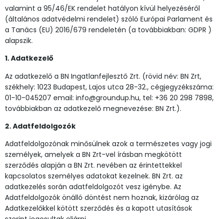
valamint a 95/46/EK rendelet hatályon kívül helyezéséről
(általános adatvédelmi rendelet) szóló Európai Parlament és
a Tanács (EU) 2016/679 rendeletén (a továbbiakban: GDPR )
alapszik.
1. Adatkezelő
Az adatkezelő a BN Ingatlanfejlesztő Zrt. (rövid név: BN Zrt,
székhely: 1023 Budapest, Lajos utca 28-32., cégjegyzékszáma:
01-10-045207 email: info@groundup.hu, tel: +36 20 298 7898,
továbbiakban az adatkezelő megnevezése: BN Zrt.).
2. Adatfeldolgozók
Adatfeldolgozónak minősülnek azok a természetes vagy jogi
személyek, amelyek a BN Zrt-vel írásban megkötött
szerződés alapján a BN Zrt. nevében az érintettekkel
kapcsolatos személyes adatokat kezelnek. BN Zrt. az
adatkezelés során adatfeldolgozót vesz igénybe. Az
Adatfeldolgozók önálló döntést nem hoznak, kizárólag az
Adatkezelőkkel kötött szerződés és a kapott utasítások