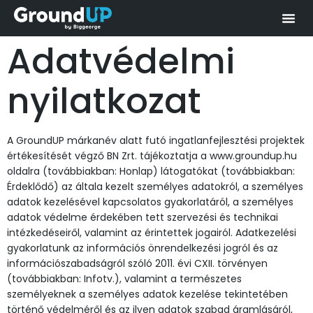
Adatvédelmi
nyilatkozat
A GroundUP márkanév alatt futó ingatlanfejlesztési projektek
értékesítését végző BN Zrt. tájékoztatja a www.groundup.hu
oldalra (továbbiakban: Honlap) látogatókat (továbbiakban:
Érdeklődő) az általa kezelt személyes adatokról, a személyes
adatok kezelésével kapcsolatos gyakorlatáról, a személyes
adatok védelme érdekében tett szervezési és technikai
intézkedéseiről, valamint az érintettek jogairól. Adatkezelési
gyakorlatunk az információs önrendelkezési jogról és az
információszabadságról szóló 2011. évi CXII. törvényen
(továbbiakban: Infotv.), valamint a természetes
személyeknek a személyes adatok kezelése tekintetében
történő védelméről és az ilyen adatok szabad áramlásáról,