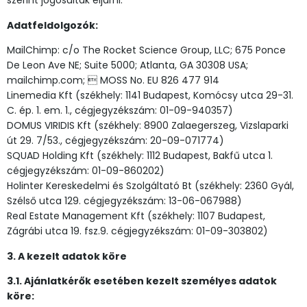
szerint jogosultak eljárni.
Adatfeldolgozók:
MailChimp: c/o The Rocket Science Group, LLC; 675 Ponce
De Leon Ave NE; Suite 5000; Atlanta, GA 30308 USA;
mailchimp.com;  MOSS No. EU 826 477 914
Linemedia Kft (székhely: 1141 Budapest, Komócsy utca 29-31.
C. ép. 1. em. 1., cégjegyzékszám: 01-09-940357)
DOMUS VIRIDIS Kft (székhely: 8900 Zalaegerszeg, Vizslaparki
út 29. 7/53., cégjegyzékszám: 20-09-071774)
SQUAD Holding Kft (székhely: 1112 Budapest, Bakfű utca 1.
cégjegyzékszám: 01-09-860202)
Holinter Kereskedelmi és Szolgáltató Bt (székhely: 2360 Gyál,
Szélső utca 129. cégjegyzékszám: 13-06-067988)
Real Estate Management Kft (székhely: 1107 Budapest,
Zágrábi utca 19. fsz.9. cégjegyzékszám: 01-09-303802)
3. A kezelt adatok köre
3.1. Ajánlatkérők esetében kezelt személyes adatok
köre: