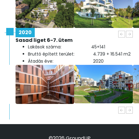
2020
Sasad liget 6-7. ütem
Lakások száma: 45+141
Bruttó épített terület: 4.739 + 16.541 m2
Átadás éve: 2020
©2026 GroundUP