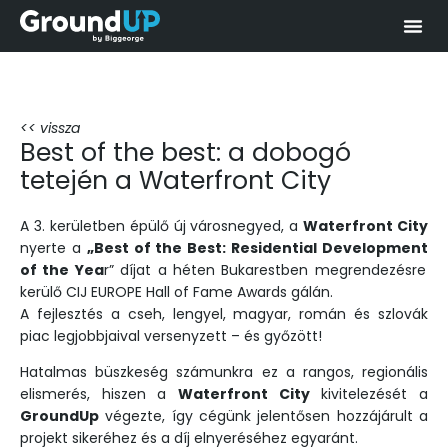
<< vissza
Best of the best: a dobogó
tetején a Waterfront City
A 3. kerületben épülő új városnegyed, a
Waterfront
City
nyerte a
„Best of
the
Best:
Residential
Development
of
the
Yea
r” díjat a héten Bukarestben megrendezésre
kerülő CIJ EUROPE Hall of
Fame
Awards
gálán.
A fejlesztés a cseh, lengyel, magyar, román és szlovák
piac legjobbjaival versenyzett – és győzött!
Hatalmas büszkeség számunkra ez a rangos, regionális
elismerés, hiszen a
Waterfront City
kivitelezését a
GroundUp
végezte, így cégünk jelentősen hozzájárult a
projekt sikeréhez és a díj elnyeréséhez egyaránt.