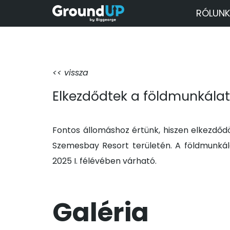
RÓLUNK
<< vissza
Elkezdődtek a földmunkála
Fontos állomáshoz értünk, hiszen elkezdőd
Szemesbay Resort területén. A földmunkála
2025 I. félévében várható.