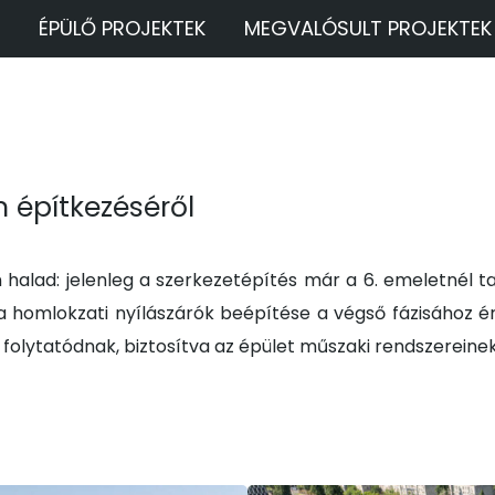
ÉPÜLŐ PROJEKTEK
MEGVALÓSULT PROJEKTEK
n építkezéséről
n halad: jelenleg a szerkezetépítés már a 6. emeletnél 
a homlokzati nyílászárók beépítése a végső fázisához é
n folytatódnak, biztosítva az épület műszaki rendszerein