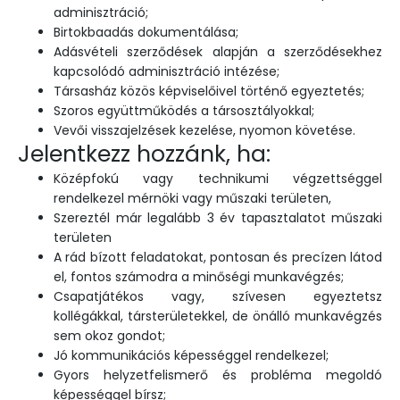
adminisztráció;
Birtokbaadás dokumentálása;
Adásvételi szerződések alapján a szerződésekhez
kapcsolódó adminisztráció intézése;
Társasház közös képviselőivel történő egyeztetés;
Szoros együttműködés a társosztályokkal;
Vevői visszajelzések kezelése, nyomon követése.
Jelentkezz hozzánk, ha:
Középfokú vagy technikumi végzettséggel
rendelkezel mérnöki vagy műszaki területen,
Szereztél már legalább 3 év tapasztalatot műszaki
területen
A rád bízott feladatokat, pontosan és precízen látod
el, fontos számodra a minőségi munkavégzés;
Csapatjátékos vagy, szívesen egyeztetsz
kollégákkal, társterületekkel, de önálló munkavégzés
sem okoz gondot;
Jó kommunikációs képességgel rendelkezel;
Gyors helyzetfelismerő és probléma megoldó
képességgel bírsz;