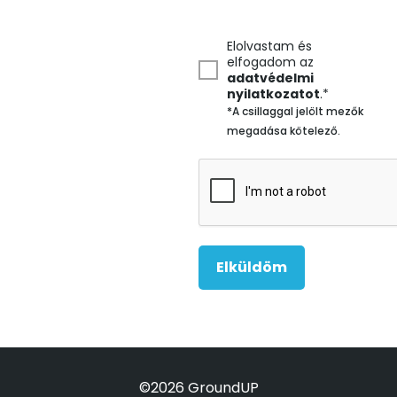
Elolvastam és
elfogadom az
adatvédelmi
nyilatkozatot
.*
Elküldöm
©2026 GroundUP