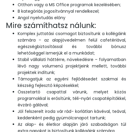
Otthon vagy a MS Office programok kezelésében;
B kategóriás jogosítvánnyal rendelkezel;
Angol nyelvtudás előny
Mire számíthatsz nálunk:
Komplex juttatási csomagot biztosítunk a kollégáink
számára – az alapjövedelmen felül cafetériával,
egészségbiztosítással és további bónusz
lehetőséggel ismerjük el a munkádat;
Stabil vállalati háttérre, növekedésre – folyamatban
lévő nagy volumenű projektjeink mellett, további
projektek indítunk;
Támogatjuk az egyéni fejlődésedet szakmai és
készség fejlesztő képzésekkel;
Összetartó csapattal várunk, melyet közös
programokkal is erősítünk, téli-nyári csapatépítőkkel,
évzáró gálával;
Jól felszerelt iroda vár rád- korlátlan kávéval, teával,
keddenként pedig gyümölcsnapot tartunk;
Az alap- és életkor alapján járó szabadságon túl
extra napokat is biztosítunk kollégáink számára