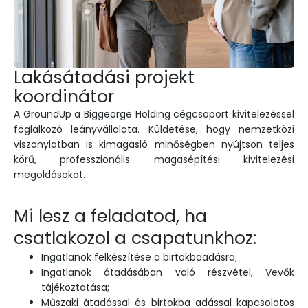
Lakásátadási projekt
koordinátor
A GroundUp a Biggeorge Holding cégcsoport kivitelezéssel
foglalkozó leányvállalata. Küldetése, hogy nemzetközi
viszonylatban is kimagasló minőségben nyújtson teljes
körű, professzionális magasépítési kivitelezési
megoldásokat.
Mi lesz a feladatod, ha
csatlakozol a csapatunkhoz:
Ingatlanok felkészítése a birtokbaadásra;
Ingatlanok átadásában való részvétel, Vevők
tájékoztatása;
Műszaki átadással és birtokba adással kapcsolatos