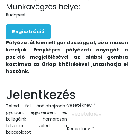
Munkavégzés helye:
Budapest
Regisztráció
Pályázatát kiemelt gondossággal, bizalmasan
kezeljük. Fényképes pályázati anyagát a
pozíció megjelölésével az alábbi gombra
kattintva az űrlap kitöltésével juttathatja el
hozzánk.
Jelentkezés
Vezetéknév
Töltsd fel önéletrajzodat
gyorsan, egyszerűen, és
kollégáink hamarosan
felveszik veled a
Keresztnév
kapcsolatot.