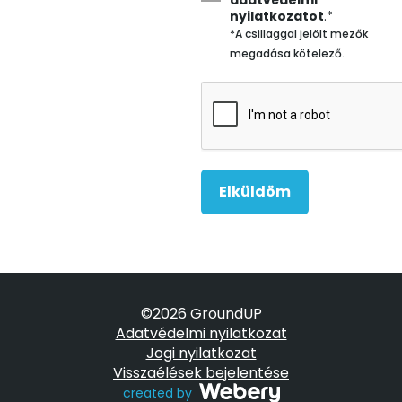
adatvédelmi
nyilatkozatot
.*
Elküldöm
©2026 GroundUP
Adatvédelmi nyilatkozat
Jogi nyilatkozat
Visszaélések bejelentése
created by