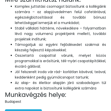
Komplex juttatási csomagot biztosítunk a kollégáink
számára – az alapjövedelmen felül cafetériával,
egészségbiztosítással és további bónusz
lehetőséggel ismerjük el a munkádat;
Stabil vállalati háttérre, növekedésre – folyamatban
lévő nagy volumenű projektjeink mellett, további
projektek indítunk;
Támogatjuk az egyéni fejlődésedet szakmai és
készség fejlesztő képzésekkel;
Összetartó csapattal várunk, melyet közös
programokkal is erősítünk, téli-nyári csapatépítőkkel,
évzáró gálával;
Jól felszerelt iroda vár rád- korlátlan kávéval, teával,
keddenként pedig gyümölcsnapot tartunk;
Az alap- és életkor alapján járó szabadságon túl
extra napokat is biztosítunk kollégáink számára
Munkavégzés helye:
Budapest